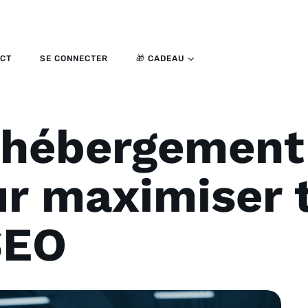
CT
SE CONNECTER
🎁 CADEAU
l’hébergement
ur maximiser 
SEO