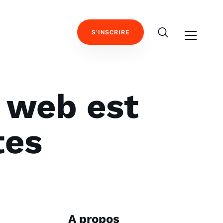
S'INSCRIRE
 web est
tes
A propos