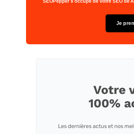
SEOPepper s'occupe de votre SEO de A à
Je pre
Votre 
100% a
Les dernières actus et nos meil