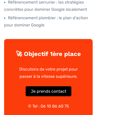
Référencement serrurier : les stratégies
concrètes pour dominer Google localement
Référencement plombier : le plan d’action
pour dominer Google
🚀 Objectif 1ère place
Discutons de votre projet pour
passer à la vitesse supérieure.
Je prends contact
✆ Tel :
06 10 86 60 75