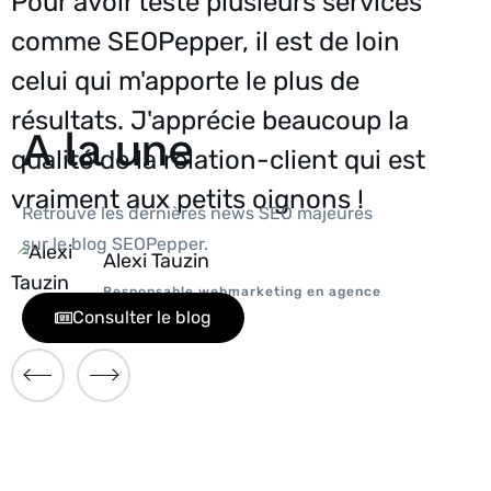
Pour avoir testé plusieurs services
Je 
t
comme SEOPepper, il est de loin
SEO
celui qui m'apporte le plus de
re
résultats. J'apprécie beaucoup la
et 
A la une
qualité de la relation-client qui est
vraiment aux petits oignons !
Retrouve les dernières news SEO majeures
sur le blog SEOPepper.
Alexi Tauzin
Responsable webmarketing en agence
Consulter le blog